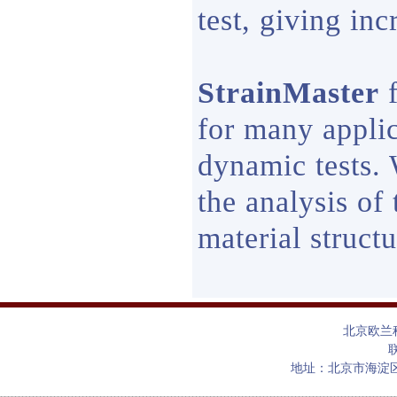
test, giving inc
StrainMaster
f
for many applic
dynamic tests. 
the analysis of
material structu
北京欧兰
联
地址：北京市海淀区上