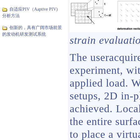
自适应PIV（Aaptive PIV)
分析方法
创新的，具有广阔市场前景
的发动机研发测试系统
strain evaluati
The useracquire
experiment, wit
applied load. W
setups, 2D in-p
achieved. Local
the entire surf
to place a virt